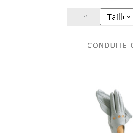
♀
conduite 