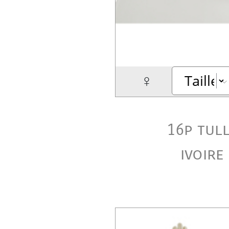
♀
16p tul
ivoire