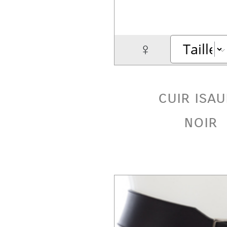
♀
cuir isa
noir