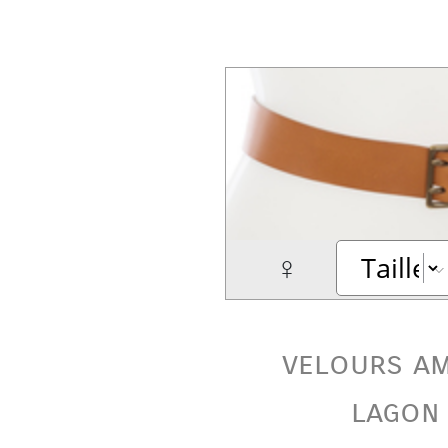
♀
velours am
lagon