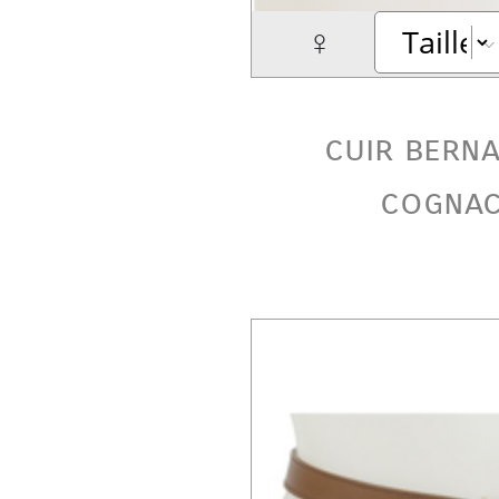
♀
cuir bern
cogna