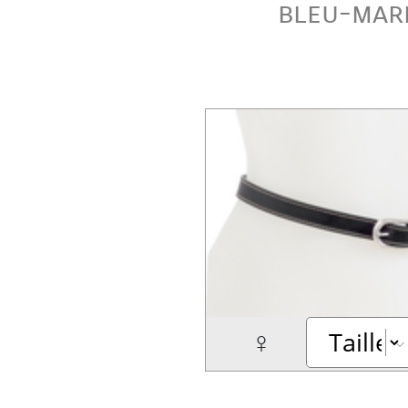
bleu-mar
♀