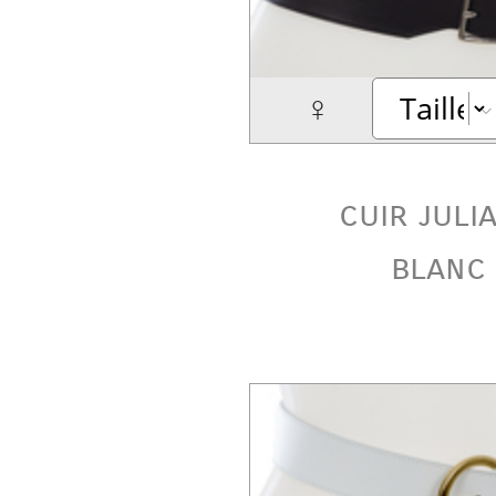
♀
cuir juli
blanc