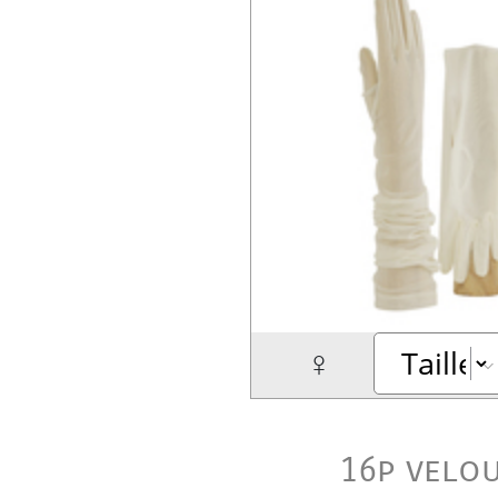
♀
16p velo