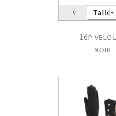
♀
16p velo
noir