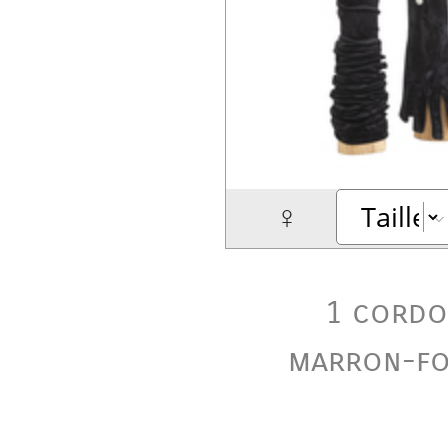
♀
1 cord
marron-f