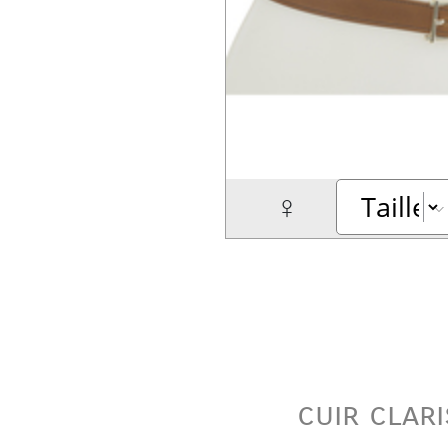
♀
cuir clar