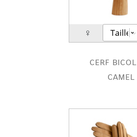
♀
cerf bico
camel