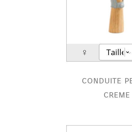
♀
conduite p
creme