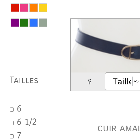
Tailles
♀
6
6 1/2
cuir ama
7