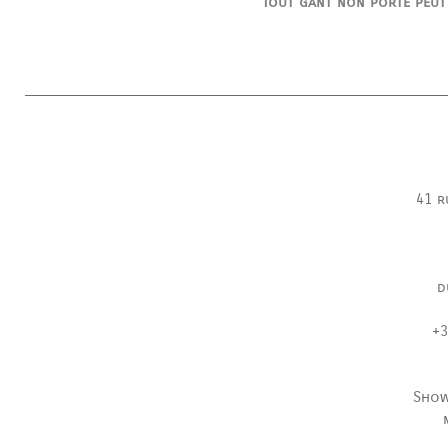
Tout gant non porté peut
41 r
d
+3
Show