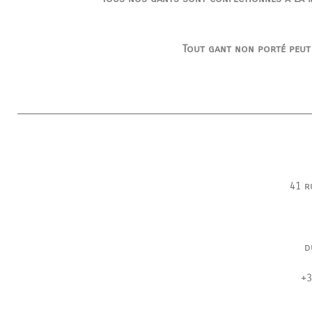
Tout gant non porté peut
41 r
d
+3