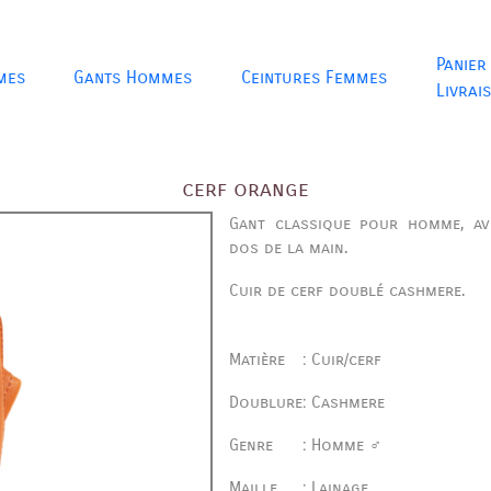
Panier
mes
Gants Hommes
Ceintures Femmes
Livrai
cerf orange
Gant classique pour homme, av
dos de la main.
Cuir de cerf doublé cashmere.
Matière
:
Cuir/cerf
Doublure
:
Cashmere
Genre
:
Homme ♂
Maille
:
Lainage