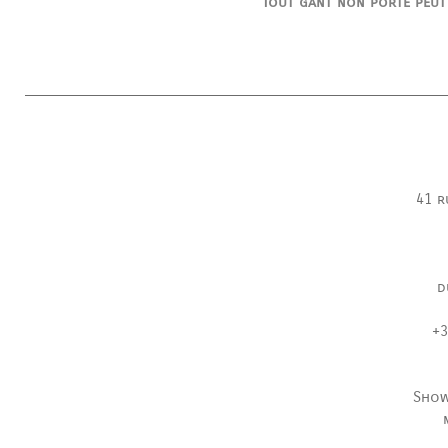
Tout gant non porté peut
41 r
d
+3
Show