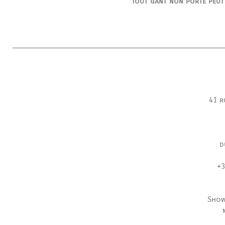
Tout gant non porté peut
41 r
d
+3
Show