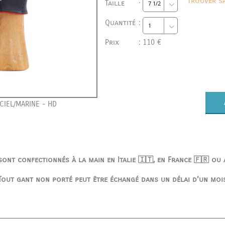
:
Trouver sa
Taille
Quantité
:
Prix
:
110 €
CIEL/MARINE - HD
ont confectionnés à la main en Italie 🇮🇹, en France 🇫🇷 ou
Tout gant non porté peut être échangé dans un délai d'un moi