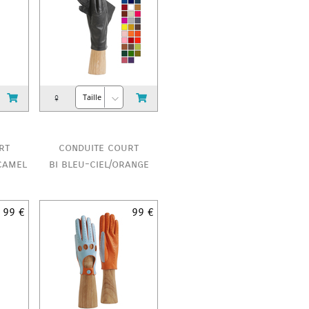
♀
rt
conduite court
camel
bi bleu-ciel/orange
99 €
99 €