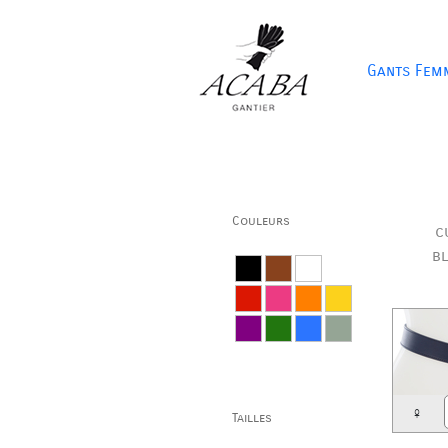
Gants Fem
Couleurs
c
b
♀
Tailles