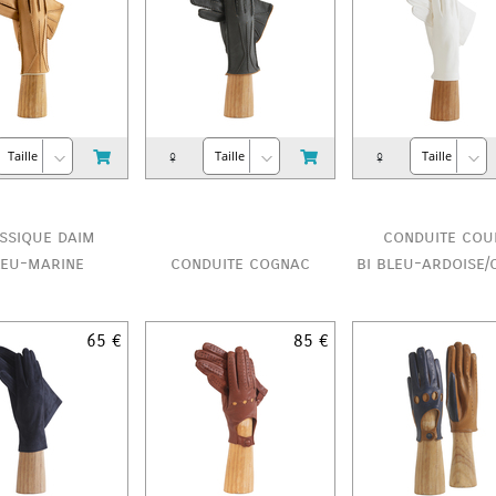
♀
♀
ssique daim
conduite cou
leu-marine
conduite cognac
bi bleu-ardoise/
65 €
85 €