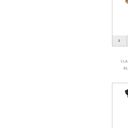
♀
cla
b