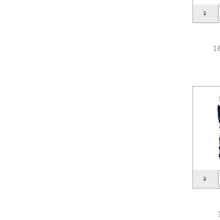
♀
1
♀