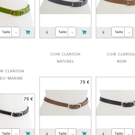
♀
♀
cuir clarissa
cuir clariss
naturel
noir
ir clarissa
leu-marine
79 €
79 €
♀
♀