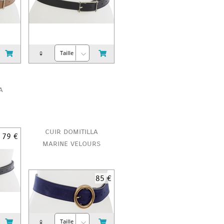
♀
a
cuir domitilla
79 €
marine velours
85 €
♀