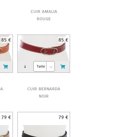
cuir amalia
rouge
85 €
85 €
♀
da
cuir bernarda
noir
79 €
79 €