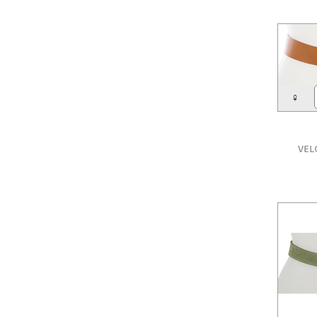
♀
vel