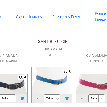
Panier
mes
Gants Hommes
Ceintures Femmes
Livrai
gant bleu ciel
cuir amalia
bleu
uir amalia
cuir amalia
leu-marine
fuschia
85 €
85 €
♀
♀