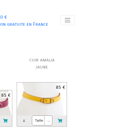
 0 €
son gratuite en France
cuir amalia
jaune
85 €
85 €
♀