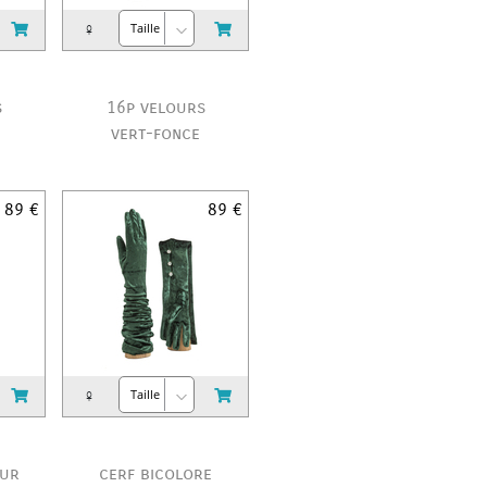
♀
s
16p velours
vert-fonce
89 €
89 €
♀
mur
cerf bicolore