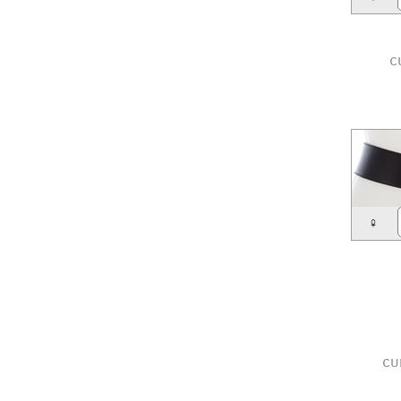
c
♀
cu