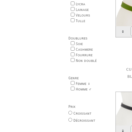
Lycra
Lainage
Velours
Tulle
♀
Doublures
Soie
Cashmere
Fourrure
Non doublé
cu
b
Genre
Femme ♀
Homme ♂
Prix
Croissant
Décroissant
♀