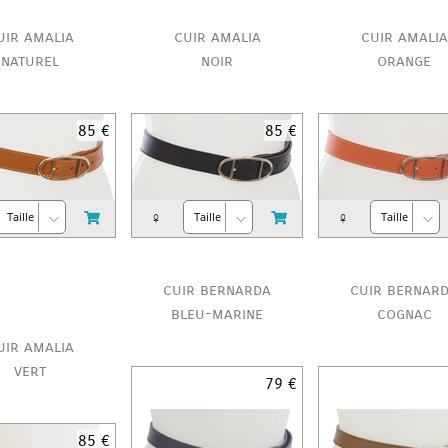
uir amalia
cuir amalia
cuir amalia
naturel
noir
orange
85 €
85 €
♀
♀
cuir bernarda
cuir bernar
bleu-marine
cognac
uir amalia
vert
79 €
85 €