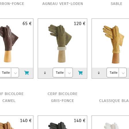
rron-fonce
agneau vert-loden
sable
65 €
120 €
♀
♀
rf bicolore
cerf bicolore
camel
gris-fonce
classique bl
140 €
140 €