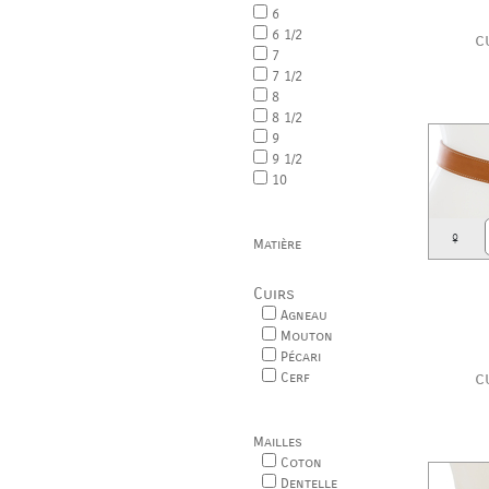
6
6 1/2
c
7
7 1/2
8
8 1/2
9
9 1/2
10
♀
Matière
Cuirs
Agneau
Mouton
Pécari
c
Cerf
Mailles
Coton
Dentelle