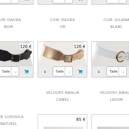
uir isaura
cuir isaura
cuir julian
noir
or
blanc
120 €
120 €
♀
♀
velours amalia
velours amal
camel
lagon
ir ludovica
85 €
naturel