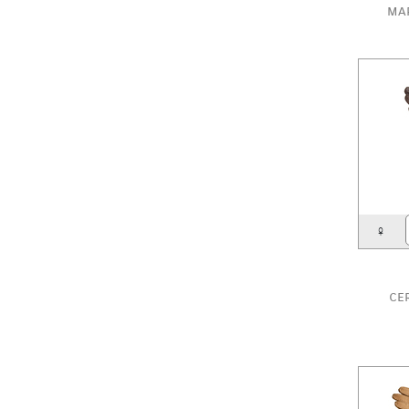
ma
♀
ce