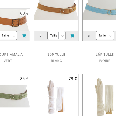
80 €
♀
♀
ours amalia
16p tulle
16p tulle
vert
blanc
ivoire
85 €
79 €