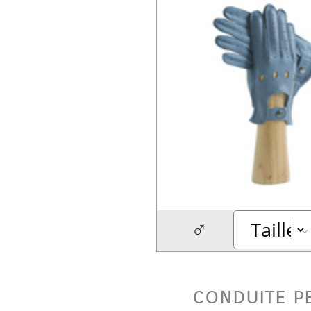
♂
conduite p