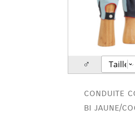
♂
conduite c
bi jaune/c