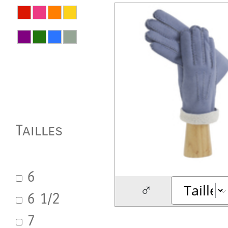
Tailles
6
♂
6 1/2
7