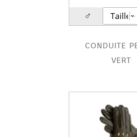
♂
conduite p
vert