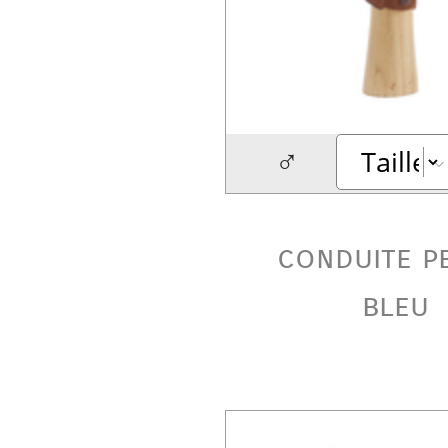
♂
conduite p
bleu