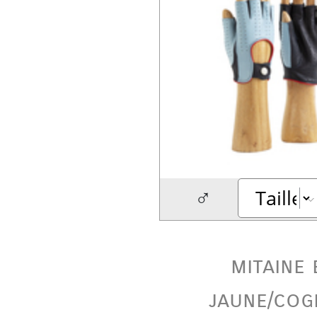
♂
mitaine 
jaune/cog