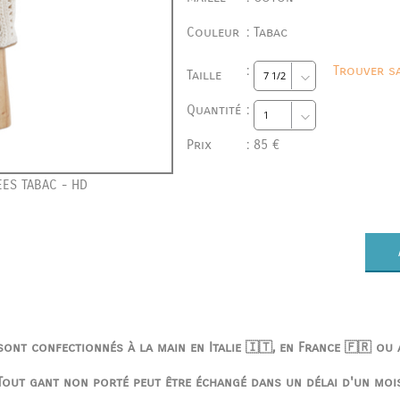
Couleur
:
Tabac
:
Trouver sa
Taille
Quantité
:
Prix
:
85 €
ES TABAC - HD
ont confectionnés à la main en Italie 🇮🇹, en France 🇫🇷 ou
Tout gant non porté peut être échangé dans un délai d'un moi