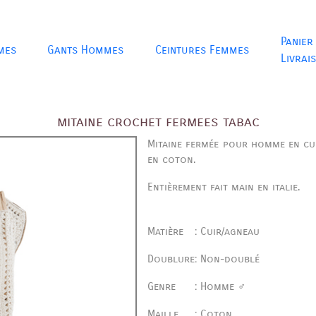
Panier
mes
Gants Hommes
Ceintures Femmes
Livrai
mitaine crochet fermees tabac
Mitaine fermée pour homme en cu
en coton.
Entièrement fait main en italie.
Matière
:
Cuir/agneau
Doublure
:
Non-doublé
Genre
:
Homme ♂
Maille
:
Coton