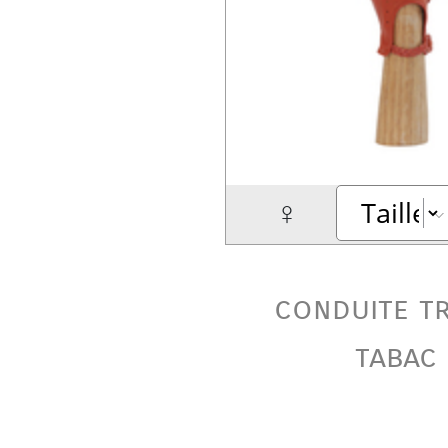
♀
conduite t
tabac