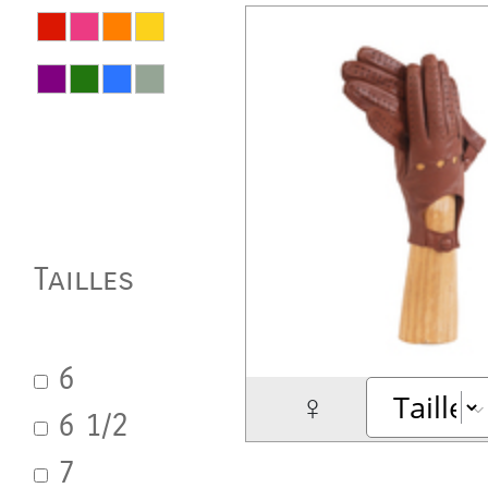
Tailles
6
♀
6 1/2
7