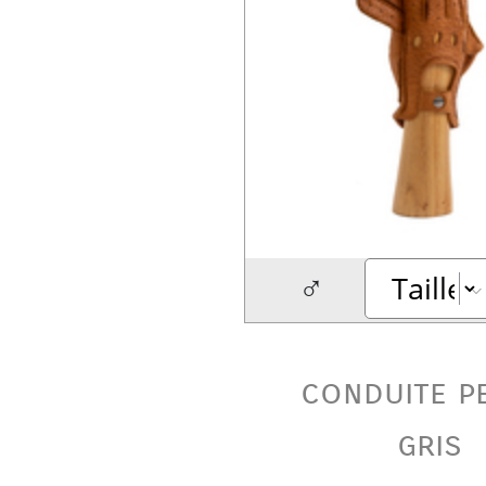
♂
conduite p
gris