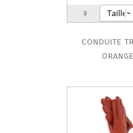
♀
conduite t
orang