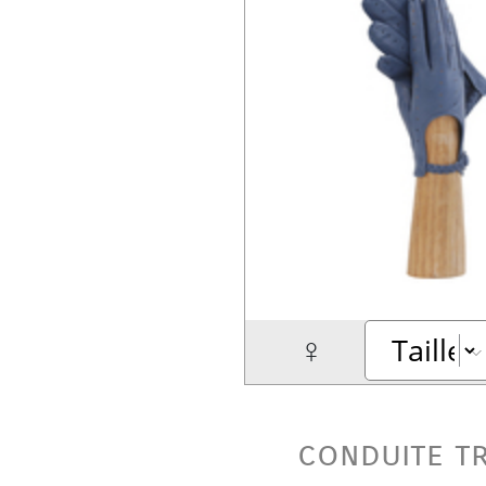
♀
conduite t