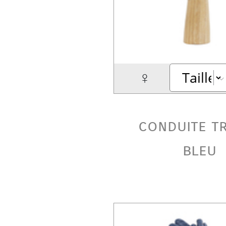
♀
conduite t
bleu