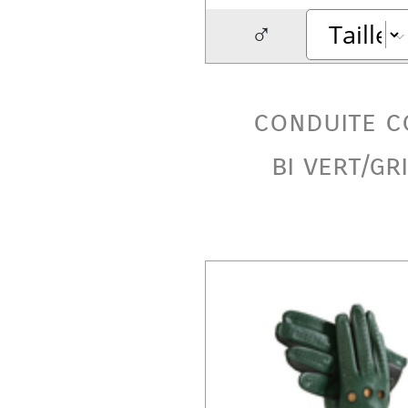
♂
conduite c
bi vert/gr