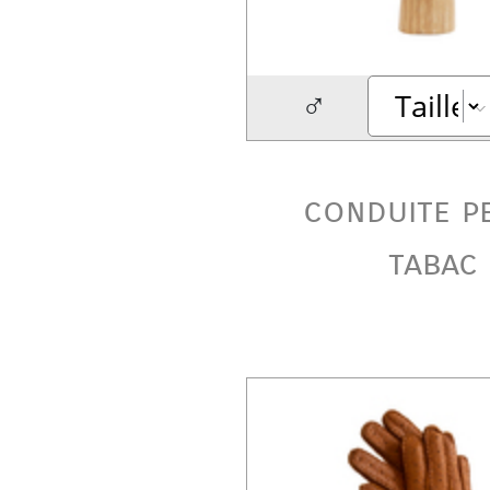
♂
conduite p
tabac