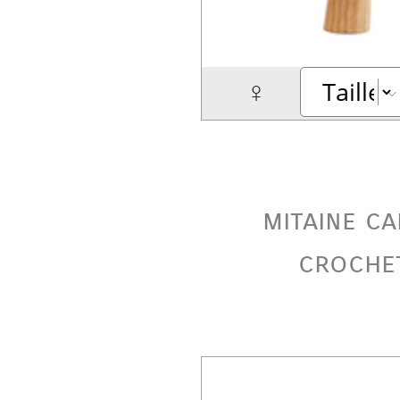
♀
mitaine c
croche