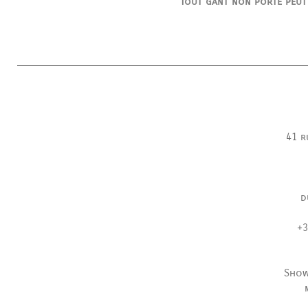
Tout gant non porté peut
41 r
d
+3
Show