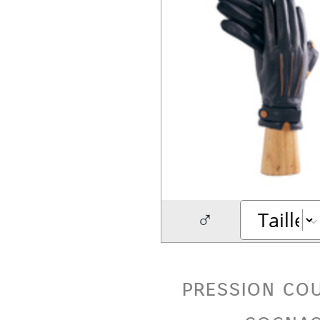
♂
pression co