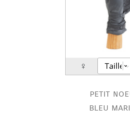
♀
petit no
bleu mar