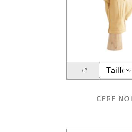
♂
cerf no