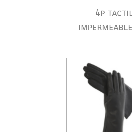
4p tacti
impermeable