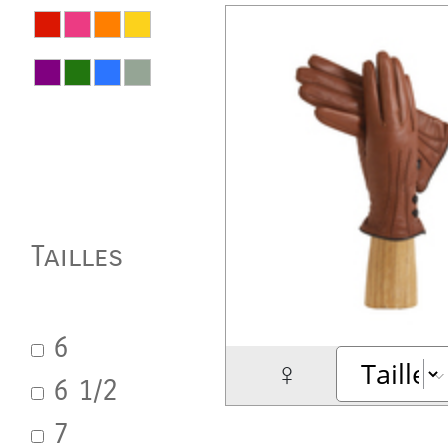
Tailles
6
♀
6 1/2
7