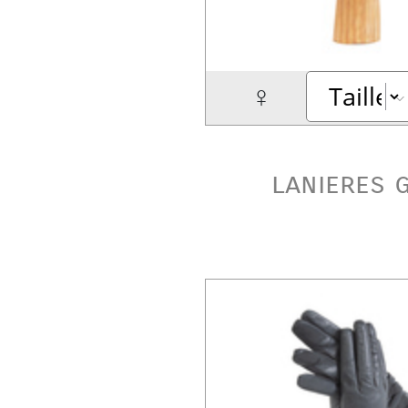
♀
lanieres g