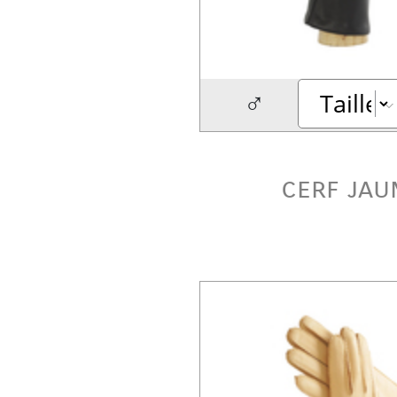
♂
cerf jau