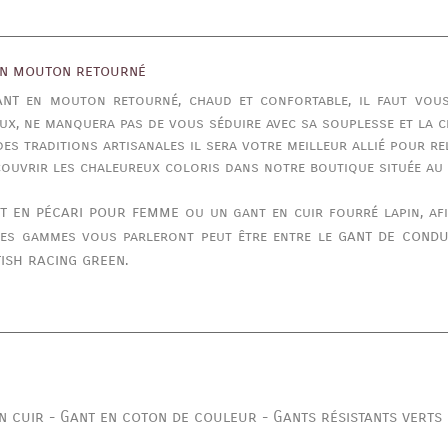
en mouton retourné
ant
en mouton retourné, chaud et confortable, il faut vous 
ux, ne manquera pas de vous séduire avec sa souplesse et la ch
es traditions artisanales il sera votre meilleur allié pour rel
écouvrir les chaleureux coloris dans notre boutique située au 
t en pécari pour femme
ou un gant en cuir fourré lapin, af
gant de condu
res gammes vous parleront peut être entre le
tish racing green
.
n cuir
Gant en coton de couleur
Gants résistants verts
-
-