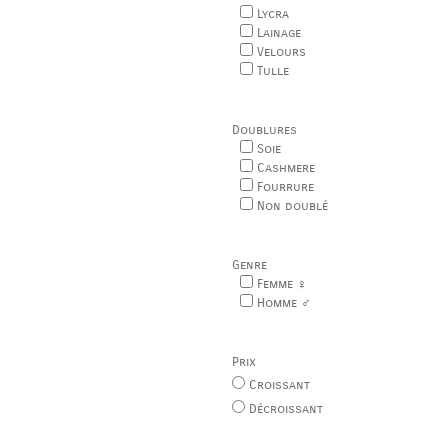
Lycra
Lainage
Velours
Tulle
Doublures
Soie
Cashmere
Fourrure
Non doublé
Genre
Femme ♀
Homme ♂
Prix
Croissant
Décroissant