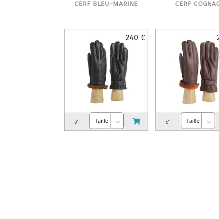
cerf bleu-marine
cerf cogna
240 €
♂
♂