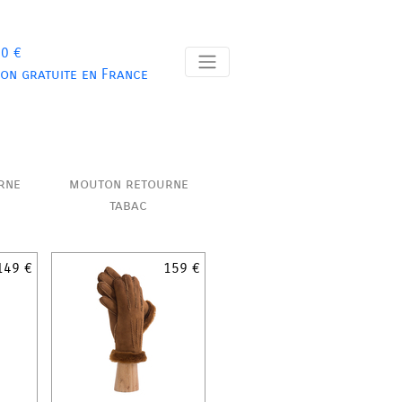
 0 €
son gratuite en France
rne
mouton retourne
tabac
149 €
159 €