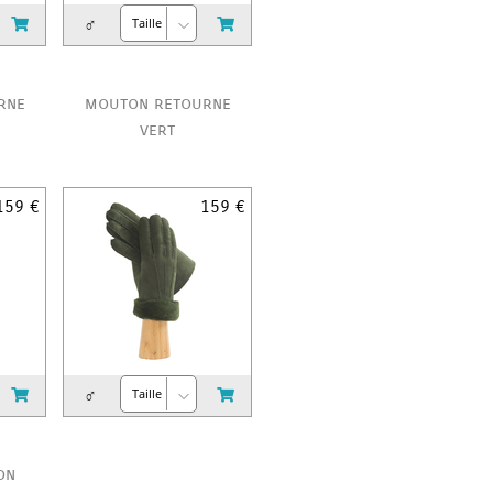
♂
rne
mouton retourne
vert
159 €
159 €
♂
on