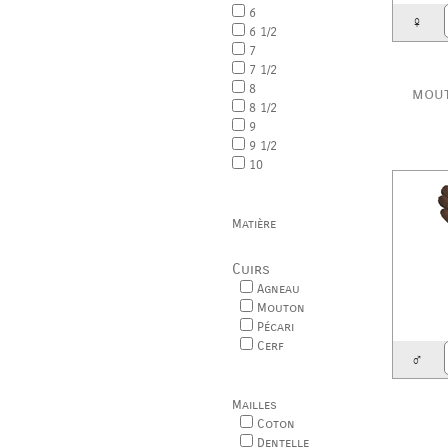
6
♀
6 1/2
7
7 1/2
8
mout
8 1/2
9
9 1/2
10
Matière
Cuirs
Agneau
Mouton
Pécari
Cerf
♂
Mailles
Coton
Dentelle