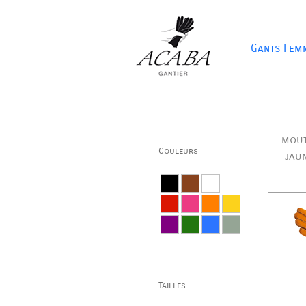
Gants Fem
mout
Couleurs
jau
Tailles