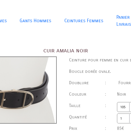
Panier
mes
Gants Hommes
Ceintures Femmes
Livrai
cuir amalia noir
Ceinture pour femme en cuir 
Boucle dorée ovale.
Doublure
:
Fourr
Couleur
:
Noir
Taille
:
Quantité
:
Prix
:
85€