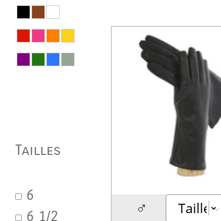
Tailles
6
♂
6 1/2