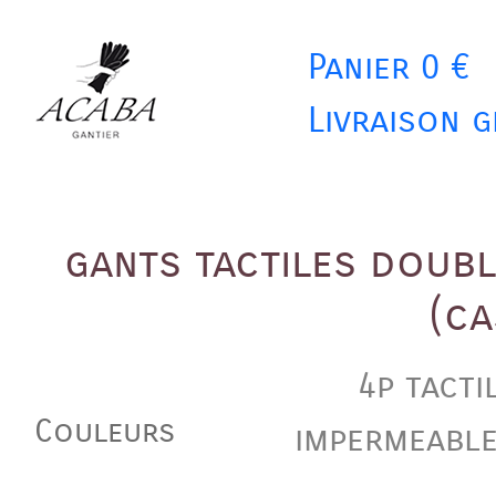
Panier 0 €
Livraison g
gants tactiles doub
(c
4p tacti
Couleurs
impermeable