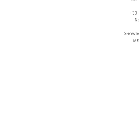
+33 
N
Showr
me