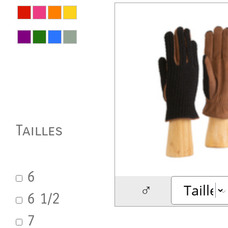
Tailles
6
♂
6 1/2
7