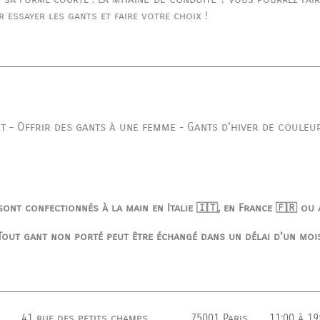
 essayer les gants et faire votre choix !
nt
Offrir des gants à une femme
Gants d'hiver de couleu
-
-
ont confectionnés à la main en Italie 🇮🇹, en France 🇫🇷 ou
Tout gant non porté peut être échangé dans un délai d'un moi
41 rue des petits champs
75001 Paris
11:00 à 19