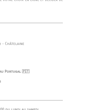
r
Châtelaine
-
 au Portugal 🇵🇹
s
:00
du lundi au samedi