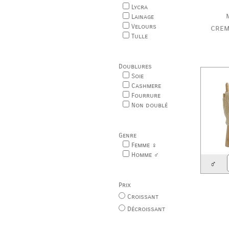
Lycra
Lainage
Velours
crem
Tulle
Doublures
Soie
Cashmere
Fourrure
Non doublé
Genre
Femme ♀
Homme ♂
♂
Prix
Croissant
Décroissant