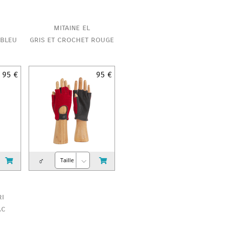
mitaine el
 bleu
gris et crochet rouge
95 €
95 €
♂
ri
ac