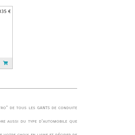
335 €
gants
étro" de tous les
de conduite
dre aussi du type d'automobile que
e votre choix en ligne et décider de