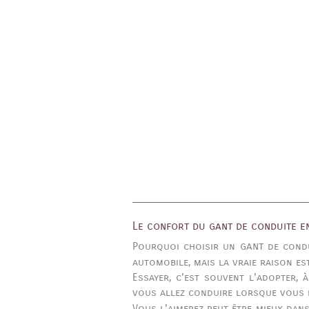
Le confort du gant de conduite e
gant
Pourquoi choisir un
de condu
automobile, mais la vraie raison es
Essayer, c'est souvent l'adopter,
vous allez conduire lorsque vous 
Vous l'aimerez peut être mieux dan