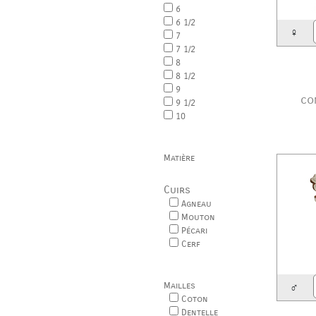
6
6 1/2
♀
7
7 1/2
8
8 1/2
9
co
9 1/2
10
Matière
Cuirs
Agneau
Mouton
Pécari
Cerf
Mailles
♂
Coton
Dentelle