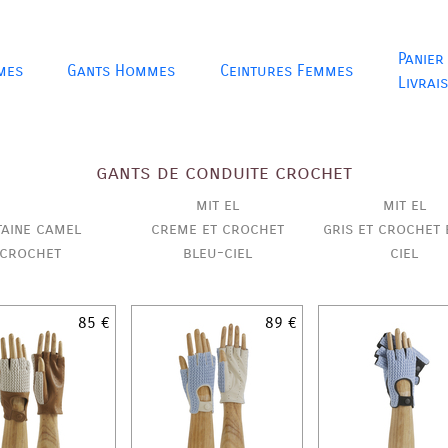
Panier
mes
Gants Hommes
Ceintures Femmes
Livrai
gants de conduite crochet
mit el
mit el
taine camel
creme et crochet
gris et crochet 
crochet
bleu-ciel
ciel
85 €
89 €