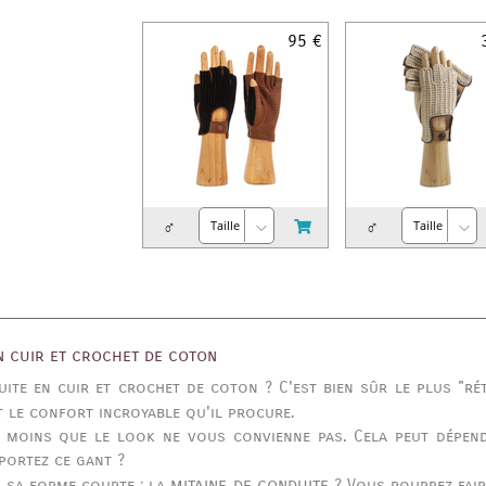
95 €
♂
♂
n cuir et crochet de coton
ite en cuir et crochet de coton ? C'est bien sûr le plus "r
t le confort incroyable qu'il procure.
 à moins que le look ne vous convienne pas. Cela peut dépen
portez ce gant ?
mitaine de conduite
s sa forme courte : la
? Vous pourrez fair