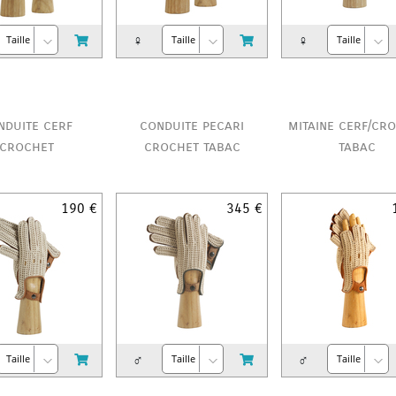
♀
♀
nduite cerf
conduite pecari
mitaine cerf/cr
crochet
crochet tabac
tabac
190 €
345 €
♂
♂