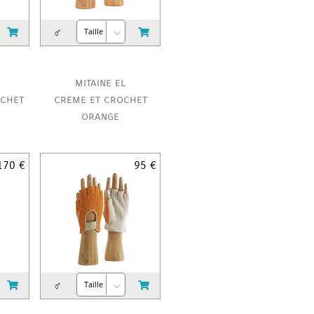
♂
mitaine el
ochet
creme et crochet
orange
170 €
95 €
♂