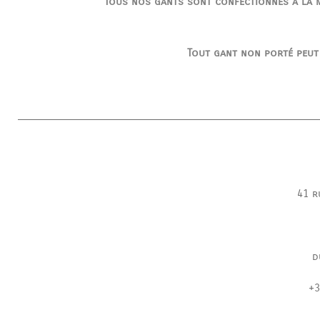
Tous nos gants sont confectionnés à la ma
Tout gant non porté peut
41 r
d
+3