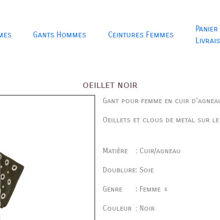
Panier
mes
Gants Hommes
Ceintures Femmes
Livrai
oeillet noir
Gant pour femme en cuir d'agnea
Oeillets et clous de metal sur l
Matière
:
Cuir/agneau
Doublure
:
Soie
Genre
:
Femme ♀
Couleur
:
Noir