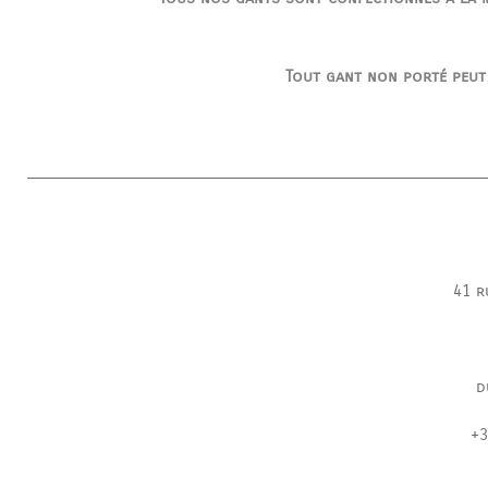
Tout gant non porté peut
41 r
d
+3