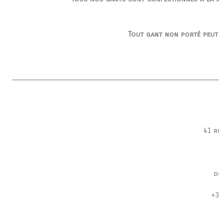
Tout gant non porté peut
41 r
d
+3