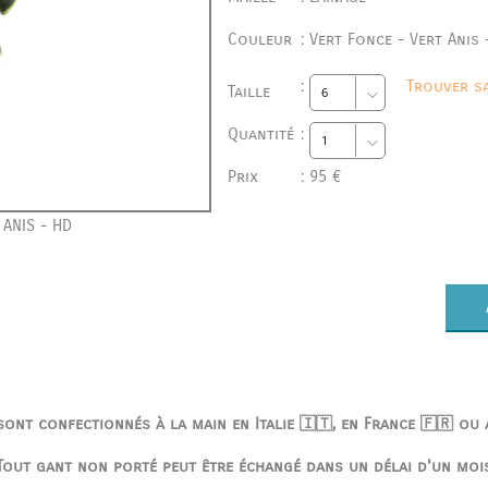
Couleur
:
Vert Fonce - Vert Anis 
:
Trouver sa
Taille
Quantité
:
Prix
:
95 €
 ANIS - HD
ont confectionnés à la main en Italie 🇮🇹, en France 🇫🇷 ou
Tout gant non porté peut être échangé dans un délai d'un moi