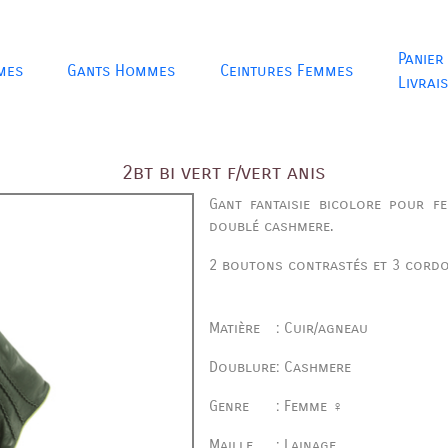
Panier
mes
Gants Hommes
Ceintures Femmes
Livrai
2bt bi vert f/vert anis
Gant fantaisie bicolore pour f
doublé cashmere.
2 boutons contrastés et 3 cord
Matière
:
Cuir/agneau
Doublure
:
Cashmere
Genre
:
Femme ♀
Maille
:
Lainage