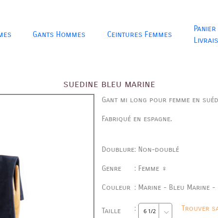
Panier
mes
Gants Hommes
Ceintures Femmes
Livrai
suedine bleu marine
Gant mi long pour femme en suéd
Fabriqué en espagne.
Doublure
:
Non-doublé
Genre
:
Femme ♀
Couleur
:
Marine - Bleu Marine -
:
Trouver sa
Taille