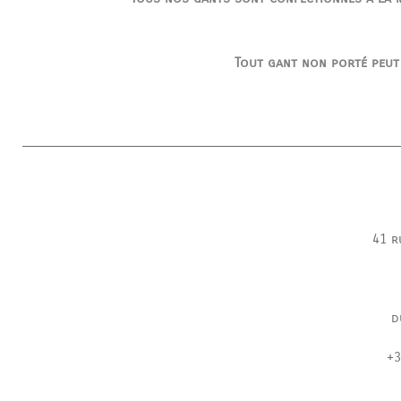
Tout gant non porté peut
41 r
d
+3