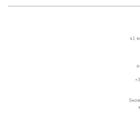
41 r
d
+3
Show