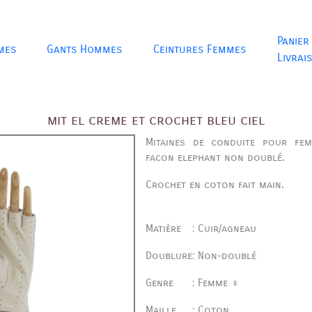
Panier
mes
Gants Hommes
Ceintures Femmes
Livrai
mit el creme et crochet bleu ciel
Mitaines de conduite pour fem
facon elephant non doublé.
Crochet en coton fait main.
Matière
:
Cuir/agneau
Doublure
:
Non-doublé
Genre
:
Femme ♀
Maille
:
Coton