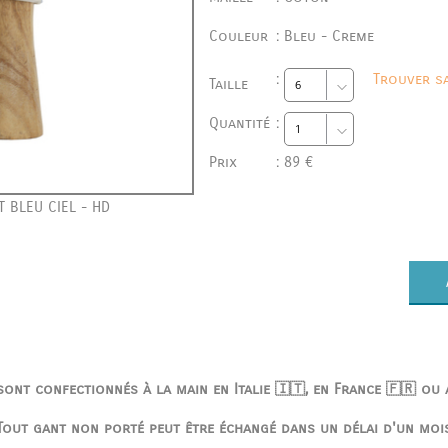
Couleur
:
Bleu - Creme
:
Trouver sa
Taille
Quantité
:
Prix
:
89 €
 BLEU CIEL - HD
ont confectionnés à la main en Italie 🇮🇹, en France 🇫🇷 ou
Tout gant non porté peut être échangé dans un délai d'un moi